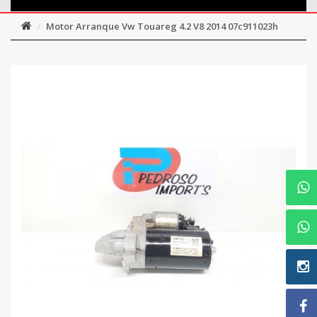
Motor Arranque Vw Touareg 4.2 V8 2014 07c911023h