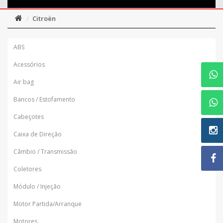
Citroën
ABS
Acessórios
Air bag
Bancos / Estofamento
Cabeçotes
Caixa de Direção
Câmbio / Transmissão
Coletores
Módulo / Injeção
Motor Partida/Arranque
Motores