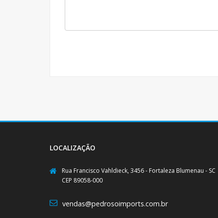
LOCALIZAÇÃO
Rua Francisco Vahldieck, 3456 - Fortaleza Blumenau - SC
CEP 89058-000
vendas@pedrosoimports.com.br