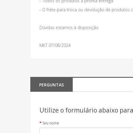
- Todos os produtos a pronta entrega.
- O frete para troca ou devolução de produto
Dúvidas estamos à disposição
MKT 07/08/2024
PERGUNTAS
Utilize o formulário abaixo par
Seu nome