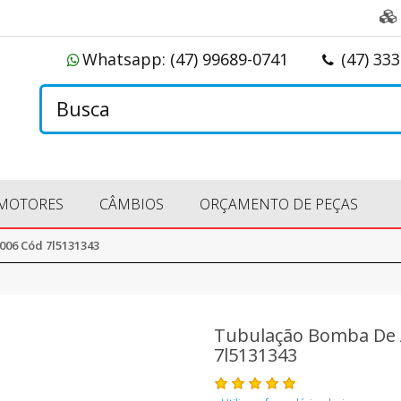
Whatsapp:
(47) 99689-0741
(47) 33
MOTORES
CÂMBIOS
ORÇAMENTO DE PEÇAS
006 Cód 7l5131343
Tubulação Bomba De A
7l5131343