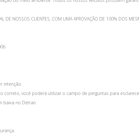
vação do meio ambiente. Todos os nossos veículos possuem garantia
TOTAL DE NOSSOS CLIENTES, COM UMA APROVAÇÃO DE 100% DOS 
006
er intenção.
o correto, você poderá utilizar o campo de perguntas para esclarece
m baixa no Detran.
gurança.