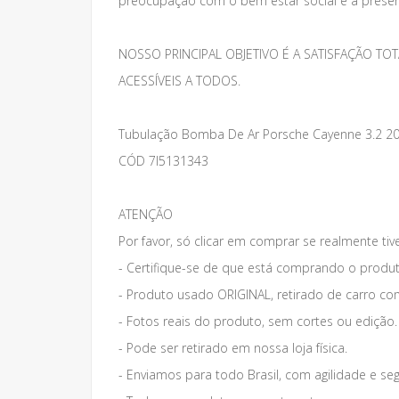
preocupação com o bem estar social e a preser
NOSSO PRINCIPAL OBJETIVO É A SATISFAÇÃO 
ACESSÍVEIS A TODOS.
Tubulação Bomba De Ar Porsche Cayenne 3.2 2
CÓD 7l5131343
ATENÇÃO
Por favor, só clicar em comprar se realmente tiv
- Certifique-se de que está comprando o produt
- Produto usado ORIGINAL, retirado de carro co
- Fotos reais do produto, sem cortes ou edição.
- Pode ser retirado em nossa loja física.
- Enviamos para todo Brasil, com agilidade e se