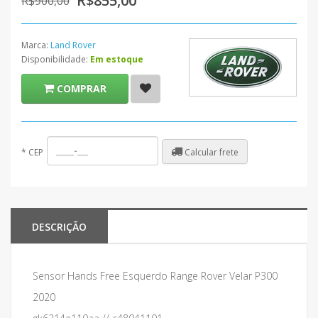
R$855,00
R$900,00
Marca:
Land Rover
Disponibilidade:
Em estoque
COMPRAR
Calcular frete
*
CEP
DESCRIÇÃO
Sensor Hands Free Esquerdo Range Rover Velar P300
2020