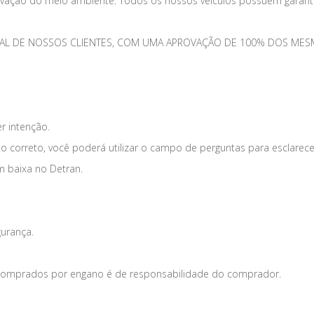
vação do meio ambiente. Todos os nossos veículos possuem garantia
TOTAL DE NOSSOS CLIENTES, COM UMA APROVAÇÃO DE 100% DOS 
er intenção.
o correto, você poderá utilizar o campo de perguntas para esclarece
m baixa no Detran.
gurança.
s comprados por engano é de responsabilidade do comprador.