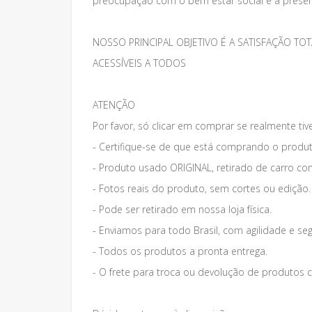
preocupação com o bem estar social e a preser
NOSSO PRINCIPAL OBJETIVO É A SATISFAÇÃO 
ACESSÍVEIS A TODOS
ATENÇÃO
Por favor, só clicar em comprar se realmente tiv
- Certifique-se de que está comprando o produt
- Produto usado ORIGINAL, retirado de carro co
- Fotos reais do produto, sem cortes ou edição.
- Pode ser retirado em nossa loja física.
- Enviamos para todo Brasil, com agilidade e se
- Todos os produtos a pronta entrega.
- O frete para troca ou devolução de produto