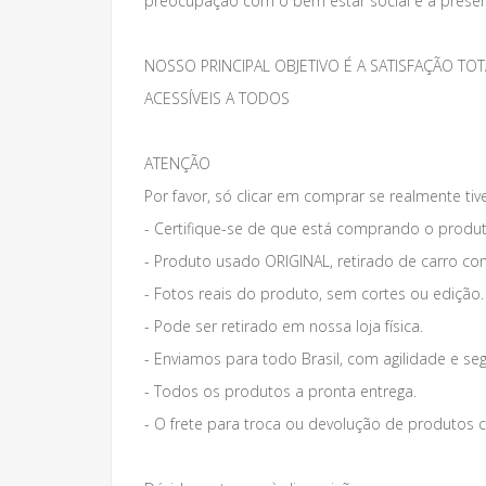
preocupação com o bem estar social e a preser
NOSSO PRINCIPAL OBJETIVO É A SATISFAÇÃO 
ACESSÍVEIS A TODOS
ATENÇÃO
Por favor, só clicar em comprar se realmente tiv
- Certifique-se de que está comprando o produt
- Produto usado ORIGINAL, retirado de carro co
- Fotos reais do produto, sem cortes ou edição.
- Pode ser retirado em nossa loja física.
- Enviamos para todo Brasil, com agilidade e se
- Todos os produtos a pronta entrega.
- O frete para troca ou devolução de produto