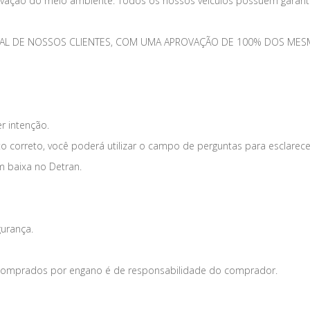
vação do meio ambiente. Todos os nossos veículos possuem garantia
TOTAL DE NOSSOS CLIENTES, COM UMA APROVAÇÃO DE 100% DOS 
er intenção.
o correto, você poderá utilizar o campo de perguntas para esclarece
m baixa no Detran.
gurança.
s comprados por engano é de responsabilidade do comprador.