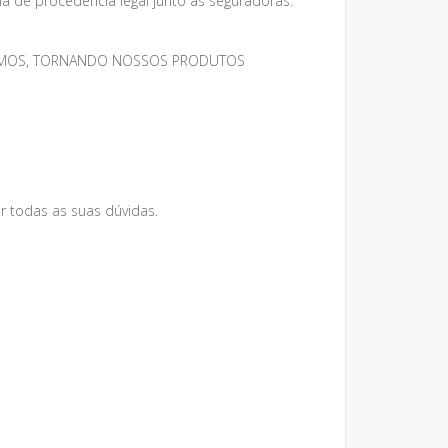
 de procedência legal junto às seguradoras.
MESMOS, TORNANDO NOSSOS PRODUTOS
r todas as suas dúvidas.