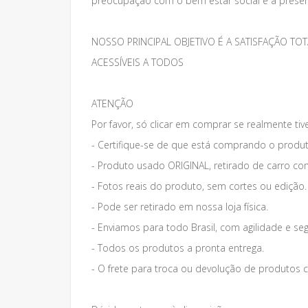
preocupação com o bem estar social e a preser
NOSSO PRINCIPAL OBJETIVO É A SATISFAÇÃO 
ACESSÍVEIS A TODOS
ATENÇÃO
Por favor, só clicar em comprar se realmente tiv
- Certifique-se de que está comprando o produt
- Produto usado ORIGINAL, retirado de carro co
- Fotos reais do produto, sem cortes ou edição.
- Pode ser retirado em nossa loja física.
- Enviamos para todo Brasil, com agilidade e se
- Todos os produtos a pronta entrega.
- O frete para troca ou devolução de produto