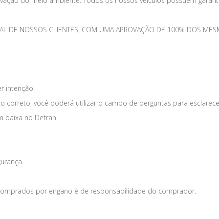
vação do meio ambiente. Todos os nossos veículos possuem garantia
TOTAL DE NOSSOS CLIENTES, COM UMA APROVAÇÃO DE 100% DOS 
er intenção.
o correto, você poderá utilizar o campo de perguntas para esclarece
m baixa no Detran.
gurança.
s comprados por engano é de responsabilidade do comprador.