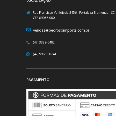
LOCALIZAÇÃO
Rua Francisco Vahldieck, 3456 - Fortaleza Blumenau - SC
CEP 89058-000
vendas@pedrosoimports.com.br
(47) 3339-0482
(47) 99689-0741
PAGAMENTO