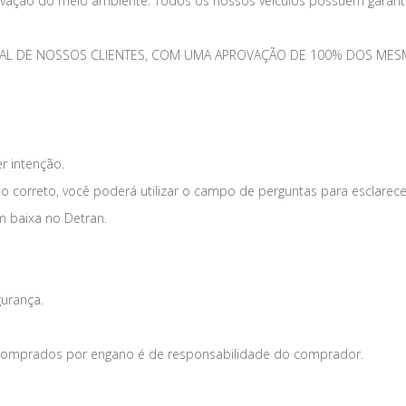
vação do meio ambiente. Todos os nossos veículos possuem garantia
TOTAL DE NOSSOS CLIENTES, COM UMA APROVAÇÃO DE 100% DOS 
er intenção.
o correto, você poderá utilizar o campo de perguntas para esclarece
m baixa no Detran.
gurança.
s comprados por engano é de responsabilidade do comprador.