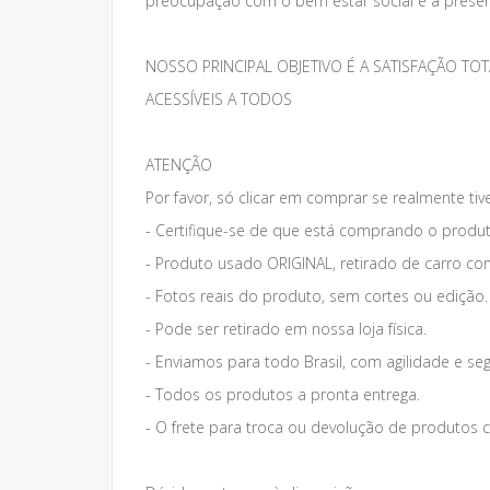
preocupação com o bem estar social e a preser
NOSSO PRINCIPAL OBJETIVO É A SATISFAÇÃO 
ACESSÍVEIS A TODOS
ATENÇÃO
Por favor, só clicar em comprar se realmente tiv
- Certifique-se de que está comprando o produt
- Produto usado ORIGINAL, retirado de carro co
- Fotos reais do produto, sem cortes ou edição.
- Pode ser retirado em nossa loja física.
- Enviamos para todo Brasil, com agilidade e se
- Todos os produtos a pronta entrega.
- O frete para troca ou devolução de produto