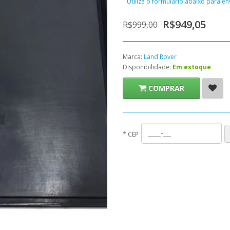
Utilize o formulário abaixo para e
R$949,05
R$999,00
Marca:
Land Rover
Disponibilidade:
Em estoque
COMPRAR
*
CEP