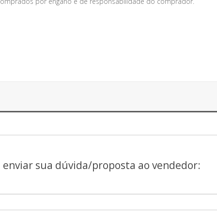
s comprados por engano é de responsabilidade do comprador.
a enviar sua dúvida/proposta ao vendedor: