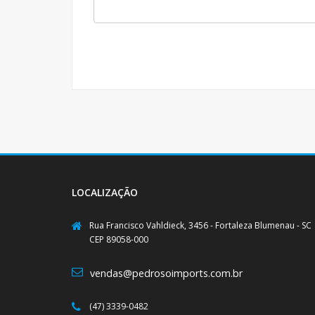
LOCALIZAÇÃO
Rua Francisco Vahldieck, 3456 - Fortaleza Blumenau - SC
CEP 89058-000
vendas@pedrosoimports.com.br
(47) 3339-0482