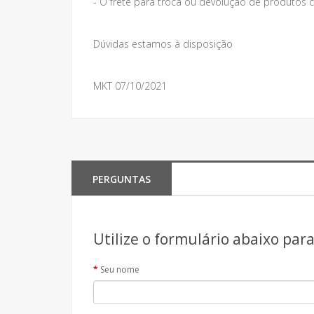
- O frete para troca ou devolução de produto
Dúvidas estamos à disposição
MKT 07/10/2021
PERGUNTAS
Utilize o formulário abaixo par
Seu nome