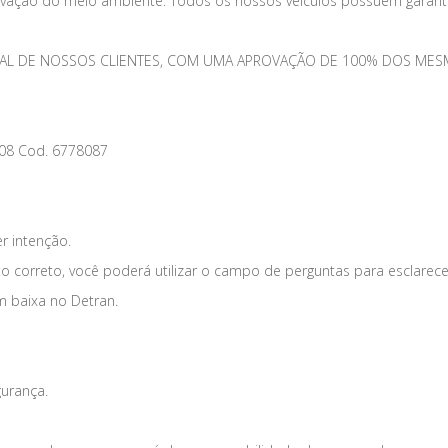
vação do meio ambiente. Todos os nossos veículos possuem garantia
TOTAL DE NOSSOS CLIENTES, COM UMA APROVAÇÃO DE 100% DOS 
8 Cod. 6778087
er intenção.
o correto, você poderá utilizar o campo de perguntas para esclarece
m baixa no Detran.
gurança.