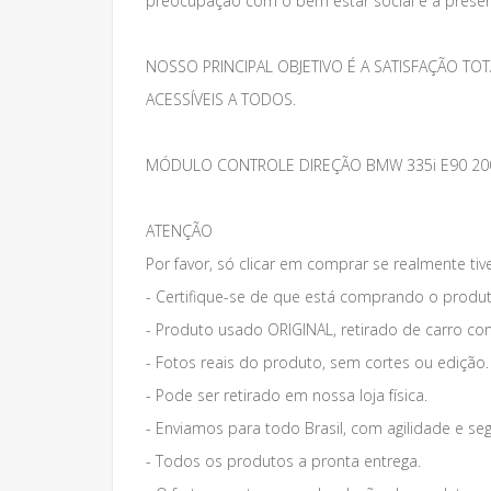
preocupação com o bem estar social e a preser
NOSSO PRINCIPAL OBJETIVO É A SATISFAÇÃO 
ACESSÍVEIS A TODOS.
MÓDULO CONTROLE DIREÇÃO BMW 335i E90 200
ATENÇÃO
Por favor, só clicar em comprar se realmente tiv
- Certifique-se de que está comprando o produt
- Produto usado ORIGINAL, retirado de carro co
- Fotos reais do produto, sem cortes ou edição.
- Pode ser retirado em nossa loja física.
- Enviamos para todo Brasil, com agilidade e se
- Todos os produtos a pronta entrega.