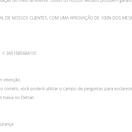
vação do meio ambiente. Todos os nossos veículos possuem garantia
TOTAL DE NOSSOS CLIENTES, COM UMA APROVAÇÃO DE 100% DOS 
1 // 3451685684101
er intenção.
o correto, você poderá utilizar o campo de perguntas para esclarece
m baixa no Detran.
gurança.