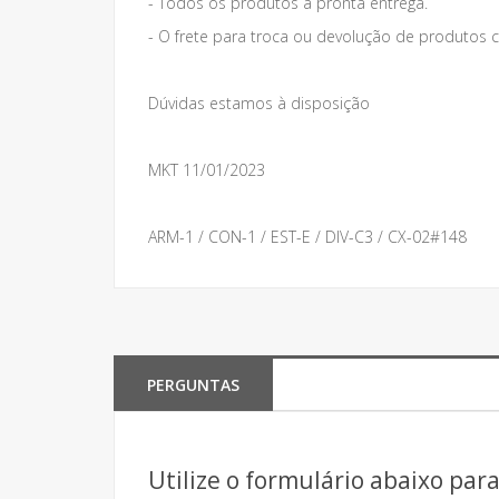
- Todos os produtos a pronta entrega.
- O frete para troca ou devolução de produto
Dúvidas estamos à disposição
MKT 11/01/2023
ARM-1 / CON-1 / EST-E / DIV-C3 / CX-02#148
PERGUNTAS
Utilize o formulário abaixo par