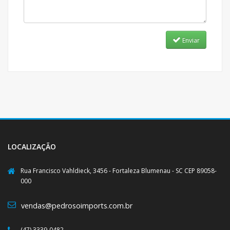
Enviar
LOCALIZAÇÃO
Rua Francisco Vahldieck, 3456 - Fortaleza Blumenau - SC CEP 89058-
000
vendas@pedrosoimports.com.br
(47) 3339-0482