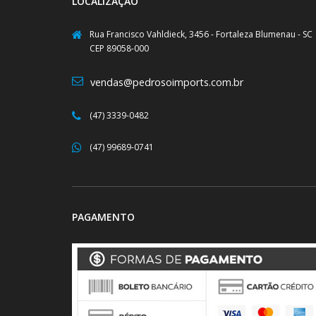
LOCALIZAÇÃO
Rua Francisco Vahldieck, 3456 - Fortaleza Blumenau - SC
CEP 89058-000
vendas@pedrosoimports.com.br
(47) 3339-0482
(47) 99689-0741
PAGAMENTO