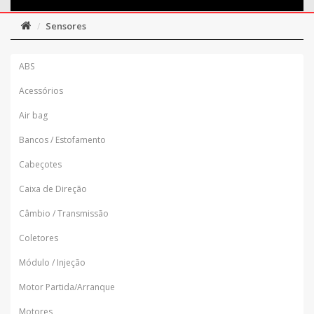
Sensores
ABS
Acessórios
Air bag
Bancos / Estofamento
Cabeçotes
Caixa de Direção
Câmbio / Transmissão
Coletores
Módulo / Injeção
Motor Partida/Arranque
Motores