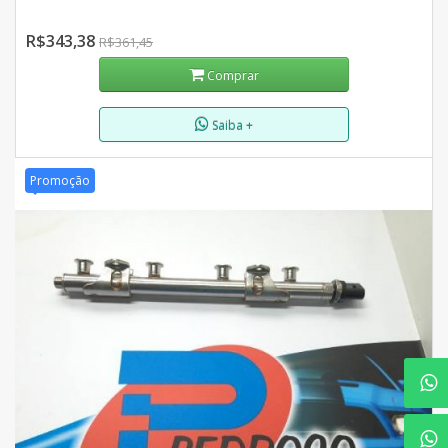
R$343,38
R$361,45
Comprar
Saiba +
Promoção