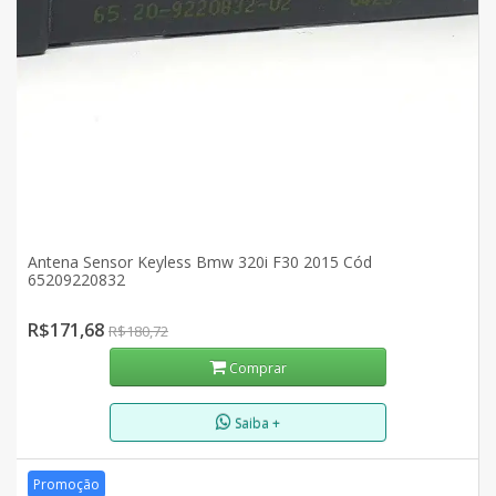
Antena Sensor Keyless Bmw 320i F30 2015 Cód
65209220832
R$171,68
R$180,72
Comprar
Saiba +
Promoção