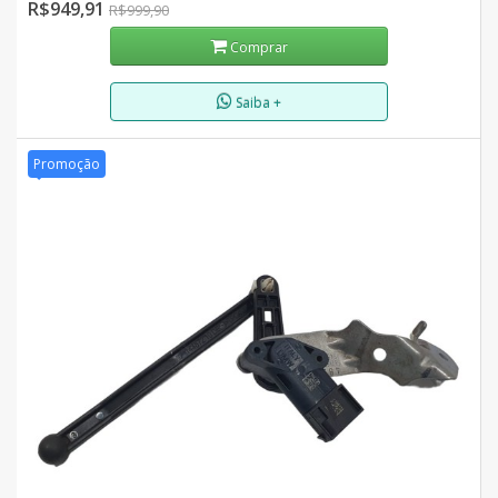
R$949,91
R$999,90
Comprar
Saiba +
Promoção