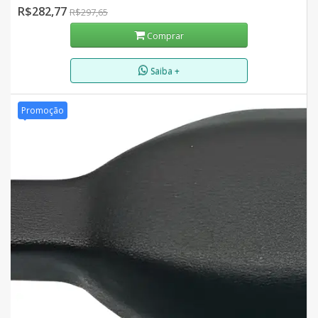
R$282,77
R$297,65
Comprar
Saiba +
Promoção