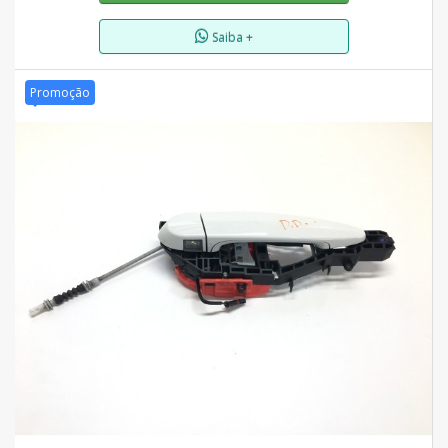
Saiba +
Promoção