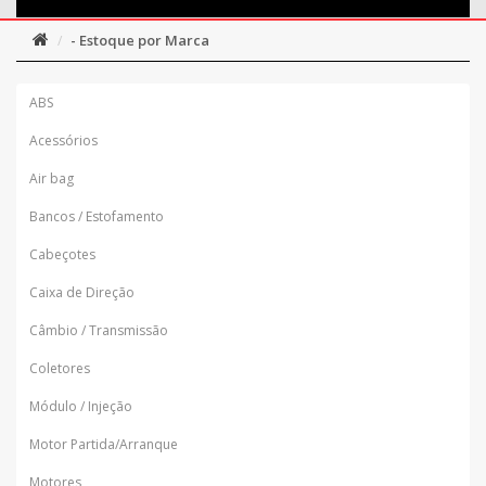
- Estoque por Marca
ABS
Acessórios
Air bag
Bancos / Estofamento
Cabeçotes
Caixa de Direção
Câmbio / Transmissão
Coletores
Módulo / Injeção
Motor Partida/Arranque
Motores