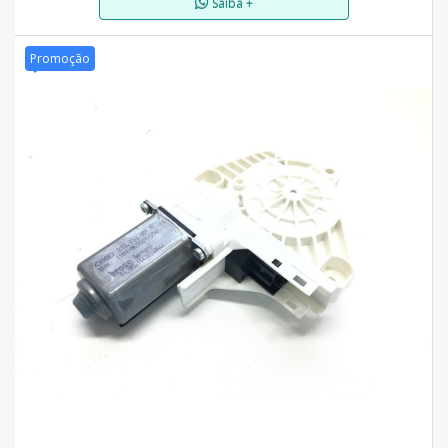
Saiba +
Promoção