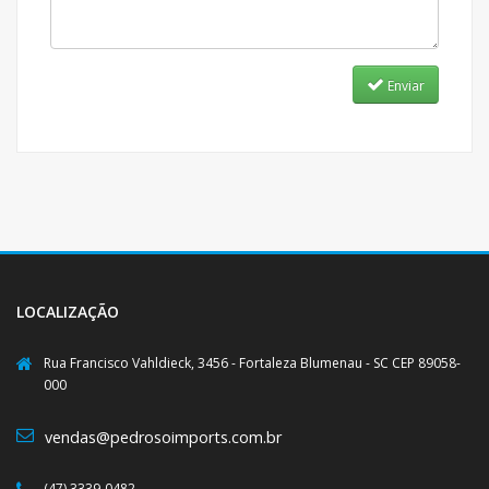
Enviar
LOCALIZAÇÃO
Rua Francisco Vahldieck, 3456 - Fortaleza Blumenau - SC CEP 89058-
000
vendas@pedrosoimports.com.br
(47) 3339-0482