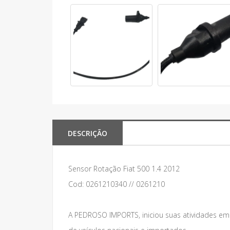
DESCRIÇÃO
Sensor Rotação Fiat 500 1.4 2012
Cod: 0261210340 // 0261210
A PEDROSO IMPORTS, iniciou suas atividades e