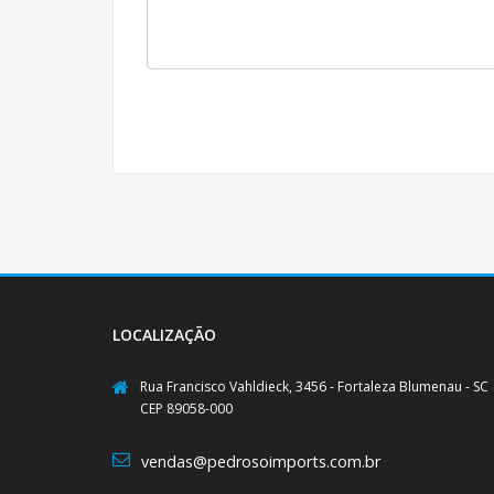
LOCALIZAÇÃO
Rua Francisco Vahldieck, 3456 - Fortaleza Blumenau - SC
CEP 89058-000
vendas@pedrosoimports.com.br