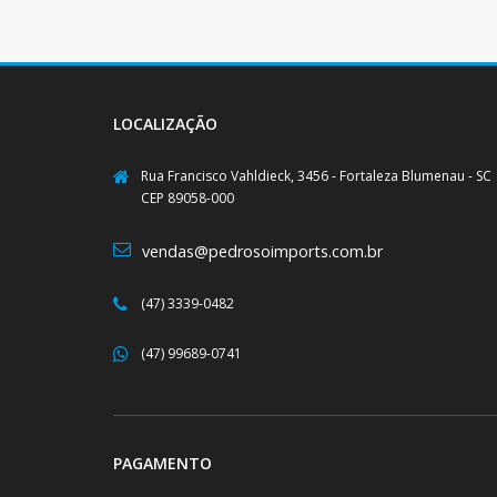
LOCALIZAÇÃO
Rua Francisco Vahldieck, 3456 - Fortaleza Blumenau - SC
CEP 89058-000
vendas@pedrosoimports.com.br
(47) 3339-0482
(47) 99689-0741
PAGAMENTO