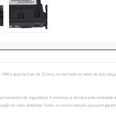
m 1998 e atua há mais de 20 anos no mercado no ramo de auto peça
 provenientes de seguradora. A empresa se destaca pela seriedade 
vação do meio ambiente. Todos os nossos veículos possuem garantia