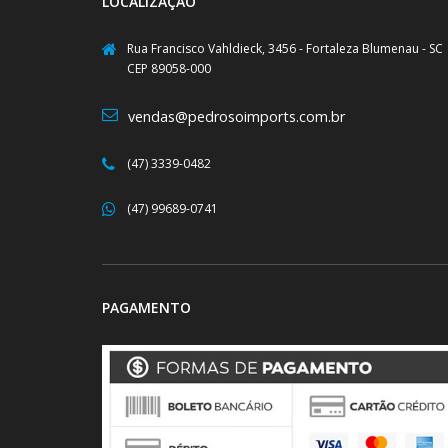
LOCALIZAÇÃO
Rua Francisco Vahldieck, 3456 - Fortaleza Blumenau - SC
CEP 89058-000
vendas@pedrosoimports.com.br
(47) 3339-0482
(47) 99689-0741
PAGAMENTO