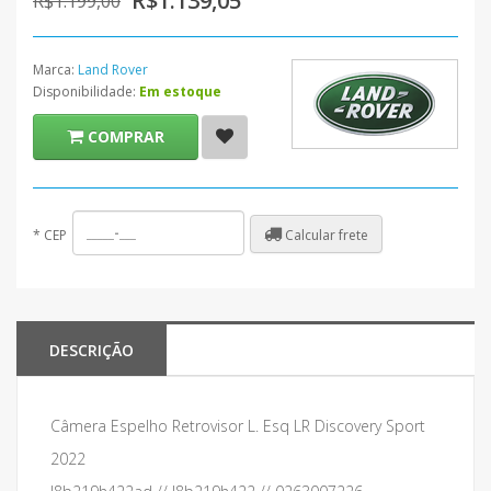
R$1.139,05
R$1.199,00
Marca:
Land Rover
Disponibilidade:
Em estoque
COMPRAR
Calcular frete
*
CEP
DESCRIÇÃO
Câmera Espelho Retrovisor L. Esq LR Discovery Sport
2022