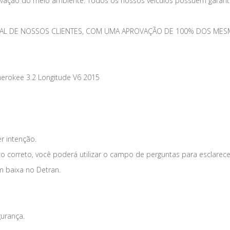
vação do meio ambiente. Todos os nossos veículos possuem garantia
TOTAL DE NOSSOS CLIENTES, COM UMA APROVAÇÃO DE 100% DOS 
erokee 3.2 Longitude V6 2015
er intenção.
o correto, você poderá utilizar o campo de perguntas para esclarece
m baixa no Detran.
gurança.