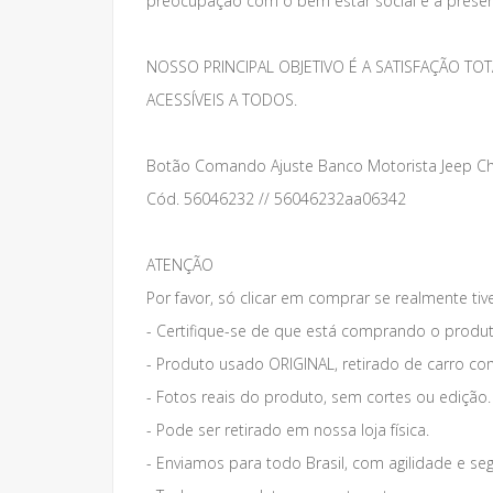
preocupação com o bem estar social e a preser
NOSSO PRINCIPAL OBJETIVO É A SATISFAÇÃO 
ACESSÍVEIS A TODOS.
Botão Comando Ajuste Banco Motorista Jeep Ch
Cód. 56046232 // 56046232aa06342
ATENÇÃO
Por favor, só clicar em comprar se realmente tiv
- Certifique-se de que está comprando o produt
- Produto usado ORIGINAL, retirado de carro co
- Fotos reais do produto, sem cortes ou edição.
- Pode ser retirado em nossa loja física.
- Enviamos para todo Brasil, com agilidade e se