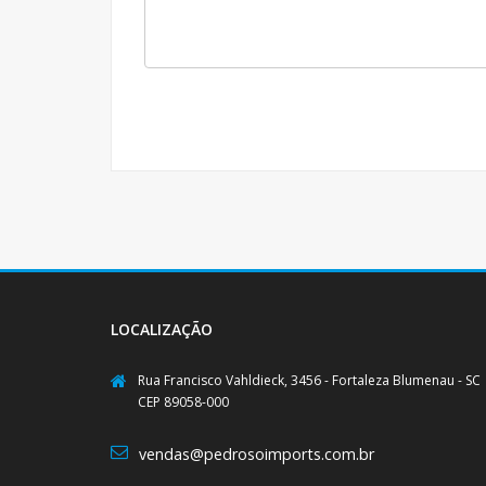
LOCALIZAÇÃO
Rua Francisco Vahldieck, 3456 - Fortaleza Blumenau - SC
CEP 89058-000
vendas@pedrosoimports.com.br