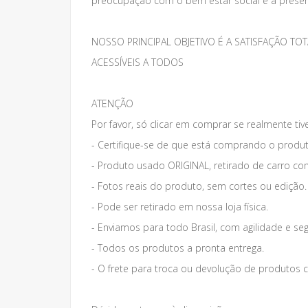
preocupação com o bem estar social e a preser
NOSSO PRINCIPAL OBJETIVO É A SATISFAÇÃO 
ACESSÍVEIS A TODOS
ATENÇÃO
Por favor, só clicar em comprar se realmente tiv
- Certifique-se de que está comprando o produt
- Produto usado ORIGINAL, retirado de carro co
- Fotos reais do produto, sem cortes ou edição.
- Pode ser retirado em nossa loja física.
- Enviamos para todo Brasil, com agilidade e se
- Todos os produtos a pronta entrega.
- O frete para troca ou devolução de produto