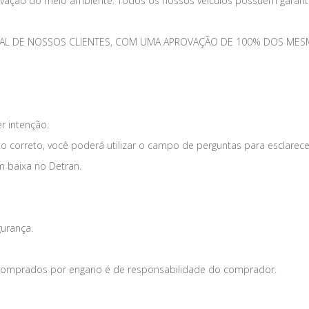
vação do meio ambiente. Todos os nossos veículos possuem garantia
TOTAL DE NOSSOS CLIENTES, COM UMA APROVAÇÃO DE 100% DOS 
er intenção.
o correto, você poderá utilizar o campo de perguntas para esclarece
m baixa no Detran.
gurança.
s comprados por engano é de responsabilidade do comprador.