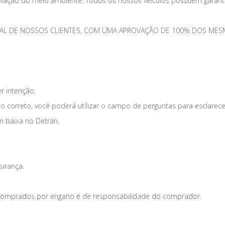
vação do meio ambiente. Todos os nossos veículos possuem garantia
TOTAL DE NOSSOS CLIENTES, COM UMA APROVAÇÃO DE 100% DOS 
er intenção.
o correto, você poderá utilizar o campo de perguntas para esclarece
m baixa no Detran.
gurança.
s comprados por engano é de responsabilidade do comprador.