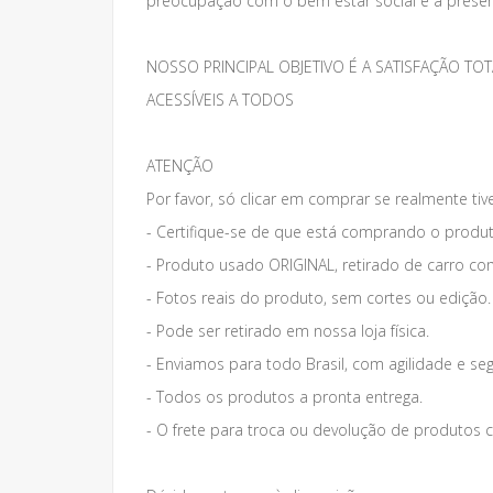
preocupação com o bem estar social e a preser
NOSSO PRINCIPAL OBJETIVO É A SATISFAÇÃO 
ACESSÍVEIS A TODOS
ATENÇÃO
Por favor, só clicar em comprar se realmente tiv
- Certifique-se de que está comprando o produt
- Produto usado ORIGINAL, retirado de carro co
- Fotos reais do produto, sem cortes ou edição.
- Pode ser retirado em nossa loja física.
- Enviamos para todo Brasil, com agilidade e se
- Todos os produtos a pronta entrega.
- O frete para troca ou devolução de produto