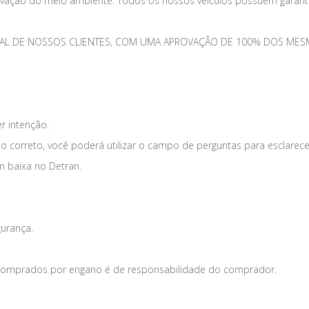
vação do meio ambiente. Todos os nossos veículos possuem garantia
TOTAL DE NOSSOS CLIENTES, COM UMA APROVAÇÃO DE 100% DOS 
er intenção.
o correto, você poderá utilizar o campo de perguntas para esclarece
m baixa no Detran.
gurança.
s comprados por engano é de responsabilidade do comprador.