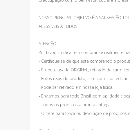
preocupação com o bem estar social e a preser
NOSSO PRINCIPAL OBJETIVO É A SATISFAÇÃO 
ACESSÍVEIS A TODOS
ATENÇÃO
Por favor, só clicar em comprar se realmente tiv
- Certifique-se de que está comprando o produt
- Produto usado ORIGINAL, retirado de carro co
- Fotos reais do produto, sem cortes ou edição.
- Pode ser retirado em nossa loja física.
- Enviamos para todo Brasil, com agilidade e se
- Todos os produtos a pronta entrega.
- O frete para troca ou devolução de produto