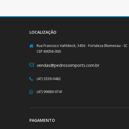
LOCALIZAÇÃO
Rua Francisco Vahldieck, 3456 - Fortaleza Blumenau - SC
CEP 89058-000
vendas@pedrosoimports.com.br
(47) 3339-0482
(47) 99689-0741
PAGAMENTO